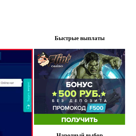
Быстрые выплаты
Народный выбор