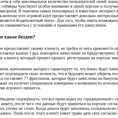
ечь к себе максимальное количество пользователей своей лоял
к геймеры чувствуют особое внимание к своей персоне и получ
заведения. В перечень самых популярных и известных интернет-
им клиентам этот игровой клуб предоставляет довольно интересны
вляется бездепозитный бонус. Для того, чтобы иметь возможнос
ьно ознакомиться с условиями и правилами его начисления.
о такое бездеп?
е предоставляет своему клиенту, не требуя от него произвести о
оставлен казино 1 раз, повторное начисление не предусмотрено.
 клиенту, который прошел процесс регистрации на портале зав
ием, выполнение которого гарантирует то, что бонус будет нач
ет подтвердить свою личность, что в будущем может уберечь пол
а составляет 77 фриспинов, которые будут зачислены на бонусны
Также он получит специальное извещение о возможности использо
емя игрового процесса.
еобходимо подчеркнуть, что все происходит по «традиционной» с
нкету, после чего эти данные будут храниться на портале согла
х утечке не стоит. Когда анкета будет заполнена, пользователю
азино. Лишь после этого клиент имеет право дать свое согласие