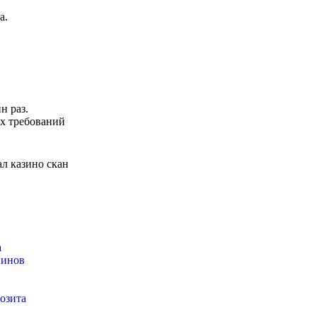
а.
н раз.
ых требований
л казино скан
а
пинов
озита