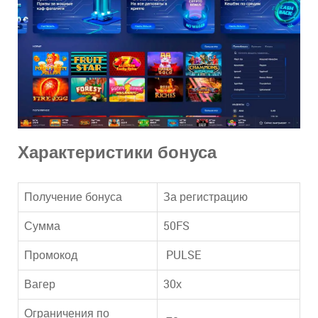
Характеристики бонуса
Получение бонуса
За регистрацию
Сумма
50FS
Промокод
PULSE
Вагер
30х
Ограничения по