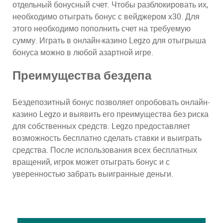
отдельный бонусный счет. Чтобы разблокировать их,
необходимо отыграть бонус с вейджером х30. Для
этого необходимо пополнить счет на требуемую
сумму. Играть в онлайн-казино Legzo для отыгрыша
бонуса можно в любой азартной игре.
Преимущества бездепа
Бездепозитный бонус позволяет опробовать онлайн-
казино Legzo и выявить его преимущества без риска
для собственных средств. Legzo предоставляет
возможность бесплатно сделать ставки и выиграть
средства. После использования всех бесплатных
вращений, игрок может отыграть бонус и с
уверенностью забрать выигранные деньги.