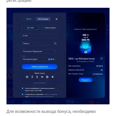
регистрацию.
Для возможности вывода бонуса, необходимо