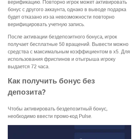
верификацию. Повторно игрок может активировать
бонус с другого аккаунта, однако в выводе подарка
будет отказано из-за невозможности повторно
верифицировать учетную запись.
После активации бездепозитного бонуса, игрок
получает бесплатные 50 вращений. Вывести можно
средства с максимальным коэффициентом в х5. Для
использования фриспинов и отыгрыша игроку
выдается 72 часа.
Как получить бонус без
депозита?
Чтобы активировать бездепозитный бонус,
необходимо ввести промо-код Pulse.