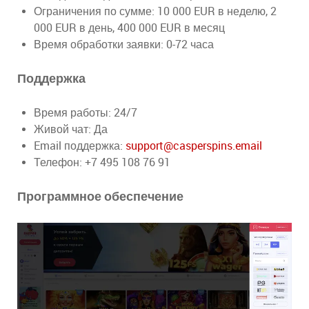
Ограничения по сумме: 10 000 EUR в неделю, 2
000 EUR в день, 400 000 EUR в месяц
Время обработки заявки: 0-72 часа
Поддержка
Время работы: 24/7
Живой чат: Да
Email поддержка:
support@casperspins.email
Телефон: +7 495 108 76 91
Программное обеспечение