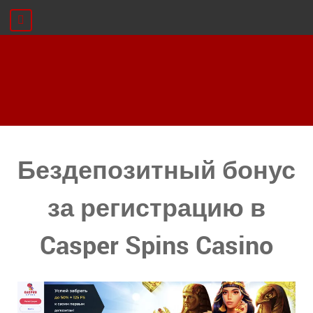
Бездепозитный бонус
за регистрацию в
Casper Spins Casino