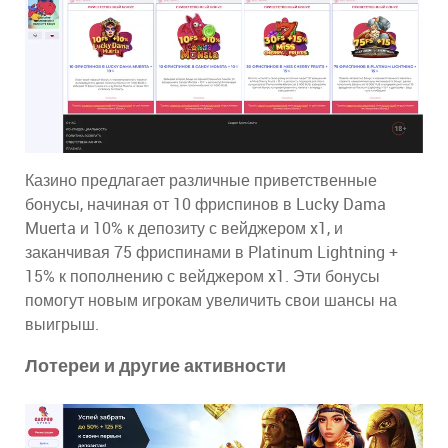
Казино предлагает различные приветственные
бонусы, начиная от 10 фриспинов в Lucky Dama
Muerta и 10% к депозиту с вейджером x1, и
заканчивая 75 фриспинами в Platinum Lightning +
15% к пополнению с вейджером x1. Эти бонусы
помогут новым игрокам увеличить свои шансы на
выигрыш.
Лотереи и другие активности