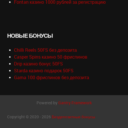
Fontan казино 1000 рублей за регистрацию
НОВЫЕ БОНУСЫ
Chilli Reels 50FS без депозита
Casper Spins казино 50 фриспинов
Drip казино бонус 50FS
Starda казино подарок 50FS
Gama 100 фриспинов без депозита
Powered by
Gantry
Framework
Copyright © 2020 - 2026
Бездепозитные бонусы