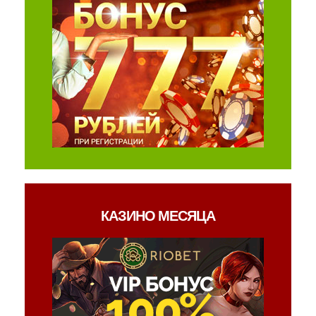
КАЗИНО МЕСЯЦА