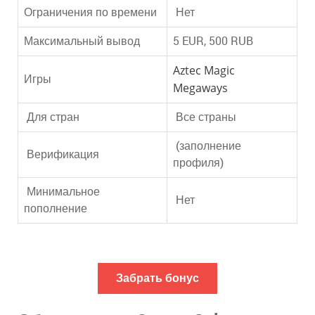
Ограничения по времени
Нет
Максимальный вывод
5 EUR, 500 RUB
Aztec Magic
Игры
Megaways
Для стран
Все страны
(заполнение
Верификация
профиля)
Минимальное
Нет
пополнение
Забрать бонус