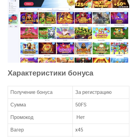
Характеристики бонуса
Получение бонуса
За регистрацию
Сумма
50FS
Промокод
Нет
Вагер
x45