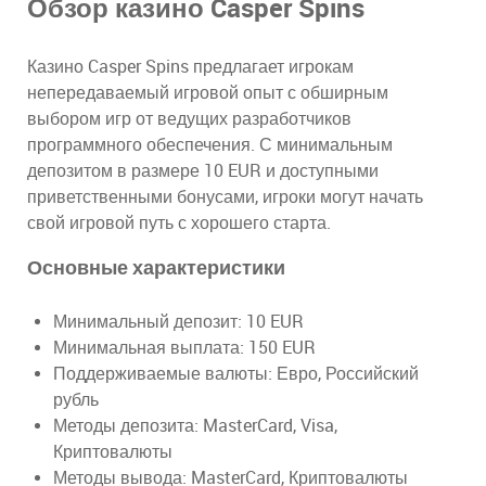
Обзор казино Casper Spins
Казино Casper Spins предлагает игрокам
непередаваемый игровой опыт с обширным
выбором игр от ведущих разработчиков
программного обеспечения. С минимальным
депозитом в размере 10 EUR и доступными
приветственными бонусами, игроки могут начать
свой игровой путь с хорошего старта.
Основные характеристики
Минимальный депозит: 10 EUR
Минимальная выплата: 150 EUR
Поддерживаемые валюты: Евро, Российский
рубль
Методы депозита: MasterCard, Visa,
Криптовалюты
Методы вывода: MasterCard, Криптовалюты