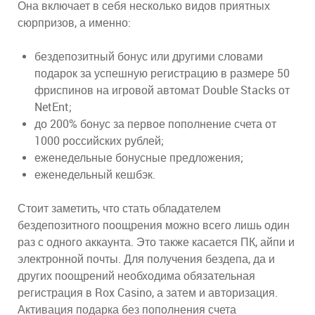
Она включает в себя несколько видов приятных
сюрпризов, а именно:
бездепозитный бонус или другими словами
подарок за успешную регистрацию в размере 50
фриспинов на игровой автомат Double Stacks от
NetEnt;
до 200% бонус за первое пополнение счета от
1000 российских рублей;
еженедельные бонусные предложения;
еженедельный кешбэк.
Стоит заметить, что стать обладателем
бездепозитного поощрения можно всего лишь один
раз с одного аккаунта. Это также касается ПК, айпи и
электронной почты. Для получения бездепа, да и
других поощрений необходима обязательная
регистрация в Rox Casino, а затем и авторизация.
Активация подарка без пополнения счета