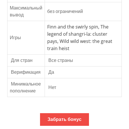
Максимальный
без ограничений
вывод
Finn and the swirly spin, The
legend of shangri-la: cluster
Игры
pays, Wild wild west: the great
train heist
Для стран
Все страны
Верификация
Да
Минимальное
Нет
пополнение
Забрать бонус