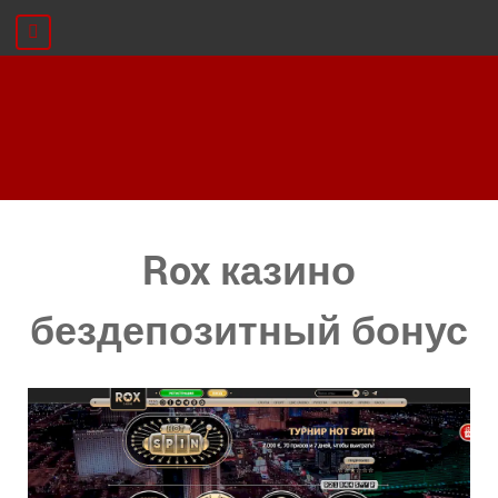
Rox казино
бездепозитный бонус