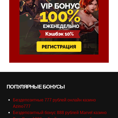
ПОПУЛЯРНЫЕ БОНУСЫ
Бездепозитные 777 рублей онлайн казино
Azino777
Бездепозитный бонус 888 рублей Marvel казино