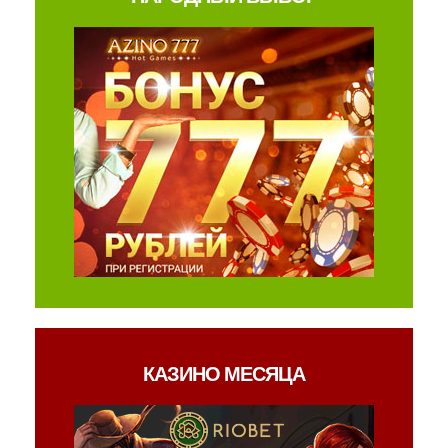
КАЗИНО МЕСЯЦА