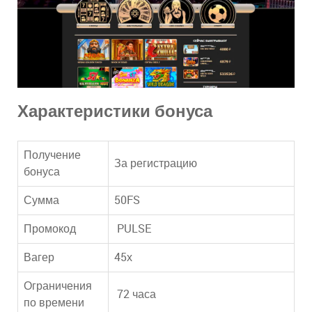
Характеристики бонуса
Получение
За регистрацию
бонуса
Сумма
50FS
Промокод
PULSE
Вагер
45х
Ограничения
72 часа
по времени