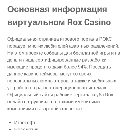
Основная информация
виртуальном Rox Casino
Официальная страница игрового портала РОКС
порадует многих любителей азартных развлечений.
На этом проекте собраны для бесплатной игры и на
деньги лишь сертифицированные разработки,
имеющие процент отдачи более 94%. Посещать
данное казино геймеры могут со своих
персональных компьютеров, а также и мобильных
устройств на разных операционных системах.
Официальный сайт и рабочие зеркала клуба Rox
онлайн сотрудничают с такими именитыми
компаниями в азартной сфере, как:
Игрософт;
Новоматик;