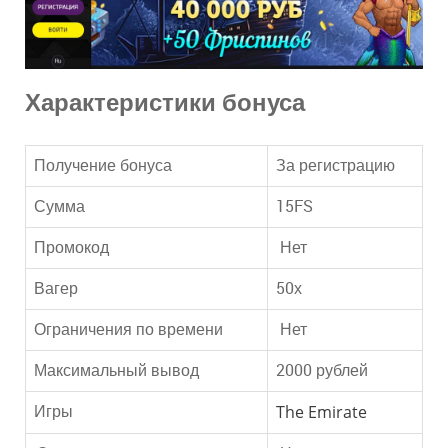
Характеристики бонуса
Получение бонуса
За регистрацию
Сумма
15FS
Промокод
Нет
Вагер
50х
Ограничения по времени
Нет
Максимальный вывод
2000 рублей
The Emirate
Игры