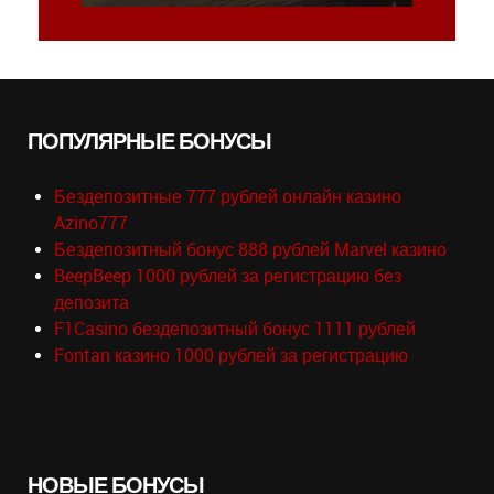
ПОПУЛЯРНЫЕ БОНУСЫ
Бездепозитные 777 рублей онлайн казино
Azino777
Бездепозитный бонус 888 рублей Marvel казино
BeepBeep 1000 рублей за регистрацию без
депозита
F1Casino бездепозитный бонус 1111 рублей
Fontan казино 1000 рублей за регистрацию
НОВЫЕ БОНУСЫ