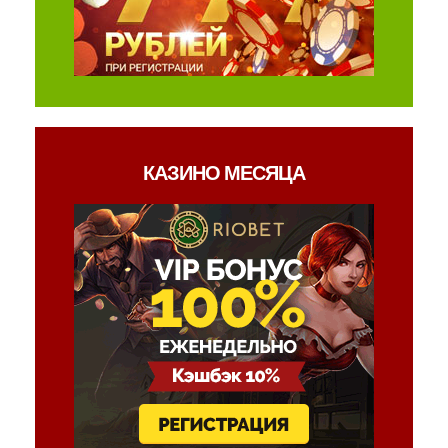
КАЗИНО МЕСЯЦА