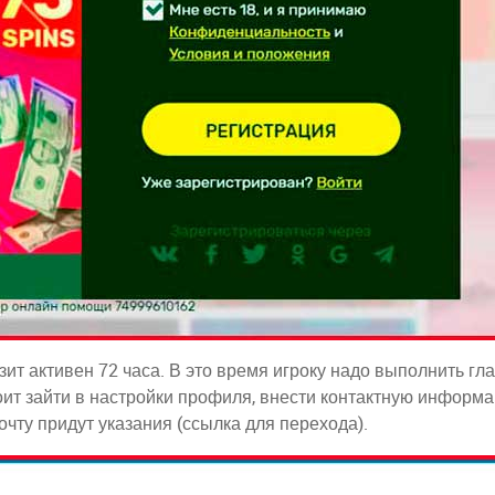
ит активен 72 часа. В это время игроку надо выполнить гл
оит зайти в настройки профиля, внести контактную информ
чту придут указания (ссылка для перехода).