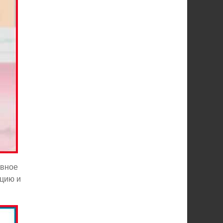
авное
ацию и