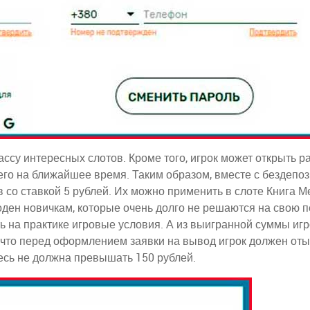
ассу интересных слотов. Кроме того, игрок может открыть ра
 его на ближайшее время. Таким образом, вместе с бездепо
 со ставкой 5 рублей. Их можно применить в слоте Книга 
оден новичкам, которые очень долго не решаются на свою 
 на практике игровые условия. А из выигранной суммы игр
, что перед оформлением заявки на вывод игрок должен оты
есь не должна превышать 150 рублей.