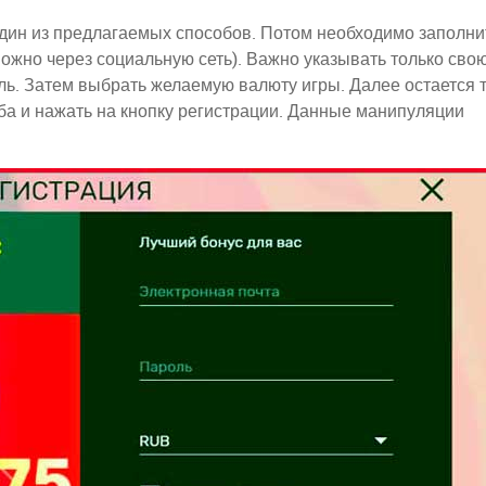
один из предлагаемых способов. Потом необходимо заполни
ожно через социальную сеть). Важно указывать только сво
ль. Затем выбрать желаемую валюту игры. Далее остается 
ба и нажать на кнопку регистрации. Данные манипуляции