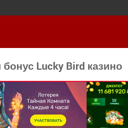
бонус Lucky Bird казино