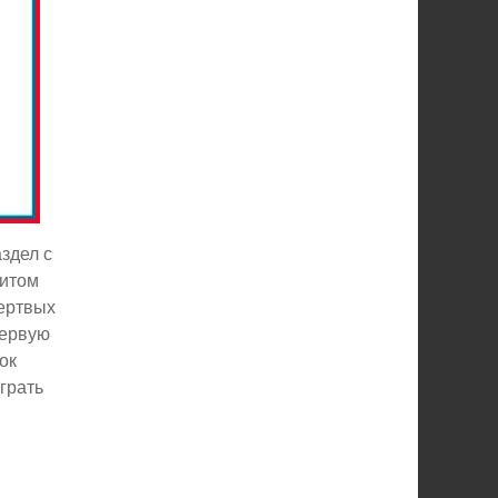
здел с
зитом
Мертвых
первую
ок
грать