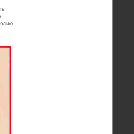
ть
ю
только