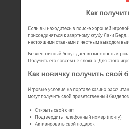
Как получит
Если вы находитесь в поиске хорошей игрово
присоединяться к азартному клубу Лаки Берд.
настоящими ставками и честным выводом вы
Бездепозитный бонус дает возможность игрок
Получить его совсем не сложно. Для этого игр
Как новичку получить свой б
Игровые условия на портале казино рассчитан
могут получить свой приветственный бездепоз
Открыть свой счет
Подтвердить телефонный номер (почту)
Активировать свой подарок