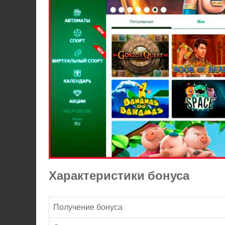
Характеристики бонуса
Получение бонуса