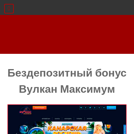
Бездепозитный бонус
Вулкан Максимум