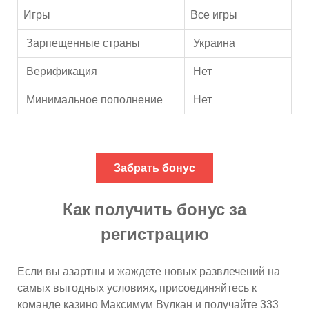
Игры
Все игры
Зарпещенные страны
Украина
Верификация
Нет
Минимальное пополнение
Нет
Забрать бонус
Как получить бонус за
регистрацию
Если вы азартны и жаждете новых развлечений на
самых выгодных условиях, присоединяйтесь к
команде казино Максимум Вулкан и получайте 333