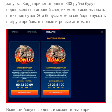
запуска. Когда приветственные 333 рубля будут
перенесены на игровой счет, их можно использовать
в течение суток. Эти бонусы можно свободно пускать
в игру и пробовать новые игровые автоматы.
Вывести бонусные деньги можно только при