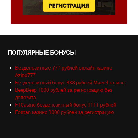
ПОПУЛЯРНЫЕ БОНУСЫ
Бездепозитные 777 рублей онлайн казино
Azino777
Бездепозитный бонус 888 рублей Marvel казино
BeepBeep 1000 рублей за регистрацию без
депозита
F1Casino бездепозитный бонус 1111 рублей
Fontan казино 1000 рублей за регистрацию