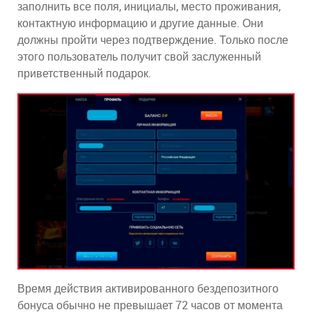
заполнить все поля, инициалы, место проживания,
контактную информацию и другие данные. Они
должны пройти через подтверждение. Только после
этого пользователь получит свой заслуженный
приветственный подарок.
Время действия активированного бездепозитного
бонуса обычно не превышает 72 часов от момента