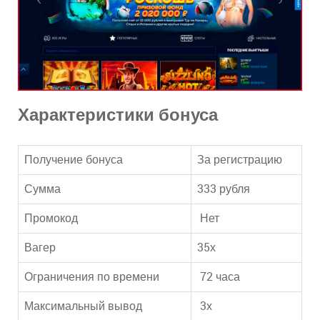
Характеристики бонуса
Получение бонуса
За регистрацию
Сумма
333 рубля
Промокод
Нет
Вагер
35х
Ограничения по времени
72 часа
Максимальный вывод
3х