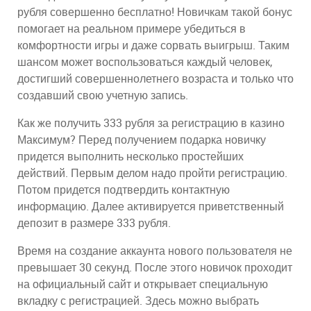
рубля совершенно бесплатно! Новичкам такой бонус
помогает на реальном примере убедиться в
комфортности игры и даже сорвать выигрыш. Таким
шансом может воспользоваться каждый человек,
достигший совершеннолетнего возраста и только что
создавший свою учетную запись.
Как же получить 333 рубля за регистрацию в казино
Максимум? Перед получением подарка новичку
придется выполнить несколько простейших
действий. Первым делом надо пройти регистрацию.
Потом придется подтвердить контактную
информацию. Далее активируется приветственный
депозит в размере 333 рубля.
Время на создание аккаунта нового пользователя не
превышает 30 секунд. После этого новичок проходит
на официальный сайт и открывает специальную
вкладку с регистрацией. Здесь можно выбрать