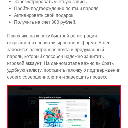
Зарегистрировать учетную запись.
Пройти подтверждение почты и пароля.
Активировать свой подарок.
Получить на счет 300 рублей.
При клике на кнопку быстрой регистрации
открывается специализированная форма. В нее
заносится электронная почта и продуманный
пароль, который способен надежно защитить
игровой аккаунт. На данном этапе важно выбрать
удобную валюту, поставить галочку о подтверждении
своего совершеннолетия и завершить процесс.