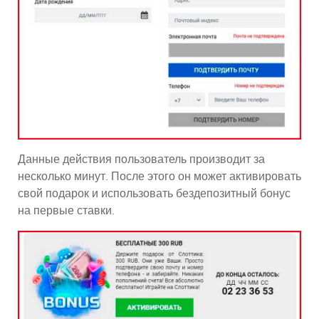
Данные действия пользователь производит за
несколько минут. После этого он может активировать
свой подарок и использовать бездепозитный бонус
на первые ставки.