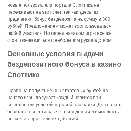
новые пользователи портала Слоттика не
переживают на этот счет, так как здесь им
предлагают бонус без депозита на сумму в 300
рублей. Предложением может воспользоваться
любой участник. Но перед началом игры все же
стоит ознакомиться с небольшим руководством.
Основные условия выдачи
бездепозитного бонуса в казино
Слоттика
Право на получение 300 стартовых рублей на
начало игры получает каждый новичок при
выполнении условий игровой площадки. Для начала
он должен внести на счет свои деньги и выполнить
несколько простейших действий: