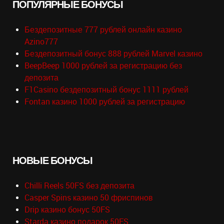
ПОПУЛЯРНЫЕ БОНУСЫ
Бездепозитные 777 рублей онлайн казино
Azino777
Бездепозитный бонус 888 рублей Marvel казино
BeepBeep 1000 рублей за регистрацию без
депозита
F1Casino бездепозитный бонус 1111 рублей
Fontan казино 1000 рублей за регистрацию
НОВЫЕ БОНУСЫ
Chilli Reels 50FS без депозита
Casper Spins казино 50 фриспинов
Drip казино бонус 50FS
Starda казино подарок 50FS