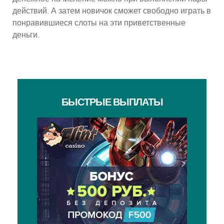
действий. А затем новичок сможет свободно играть в
понравившиеся слоты на эти приветственные
деньги.
БЫСТРЫЕ ВЫПЛАТЫ