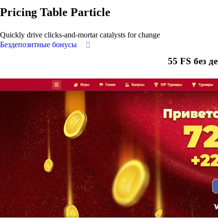
Pricing Table Particle
Quickly drive clicks-and-mortar catalysts for change
Бездепозитные бонусы
55 FS без д