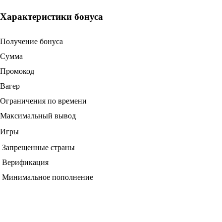
Характеристики бонуса
Получение бонуса
Сумма
Промокод
Вагер
Ограничения по времени
Максимальный вывод
Игры
Запрещенные страны
Верификация
Минимальное пополнение