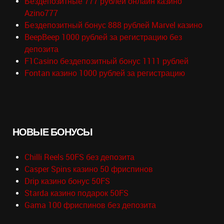
Бездепозитные 777 рублей онлайн казино
Azino777
Бездепозитный бонус 888 рублей Marvel казино
BeepBeep 1000 рублей за регистрацию без
депозита
F1Casino бездепозитный бонус 1111 рублей
Fontan казино 1000 рублей за регистрацию
НОВЫЕ БОНУСЫ
Chilli Reels 50FS без депозита
Casper Spins казино 50 фриспинов
Drip казино бонус 50FS
Starda казино подарок 50FS
Gama 100 фриспинов без депозита