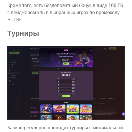
Кроме того, есть бездепозитный бонус в виде 100 FS
с вейджером x45 в выбранных играх по промокоду
PULSE.
Турниры
Казино регулярно проводит турниры с минимальной