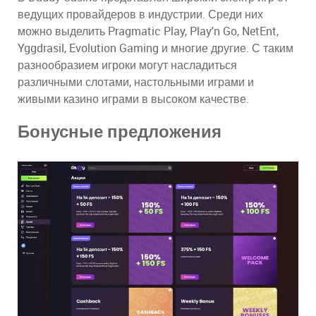
ведущих провайдеров в индустрии. Среди них
можно выделить Pragmatic Play, Play'n Go, NetEnt,
Yggdrasil, Evolution Gaming и многие другие. С таким
разнообразием игроки могут насладиться
различными слотами, настольными играми и
живыми казино играми в высоком качестве.
Бонусные предложения