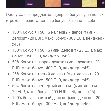
Daddy Casino предлагает щедрые бонусы для новых
игроков. Приветственный бонус включает в себя:
100% бонус + 150 FS на первый депозит (мин.
депозит - 20 EUR, макс. бонус - 300 EUR, вейджер -
x45)
150% бонус + 150 FS (мин. депозит - 25 EUR, макс.
бонус - 350 EUR, вейджер - x45)
50% бонус на второй депозит (мин. депозит - 20
EUR, макс. бонус - 400 EUR, вейджер - x45)
25% бонус на третий депозит (мин. депозит - 20
EUR, макс. бонус - 500 EUR, вейджер - x45)
50% бонус на четвертый депозит (мин. депозит -
20 EUR, макс. бонус - 400 EUR, вейджер - x45)
100% бонус на пятый депозит (мин. депозит - 20
EUR, макс. бонус - 300 EUR, вейджер - x45)