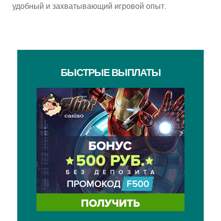
удобный и захватывающий игровой опыт.
БЫСТРЫЕ ВЫПЛАТЫ